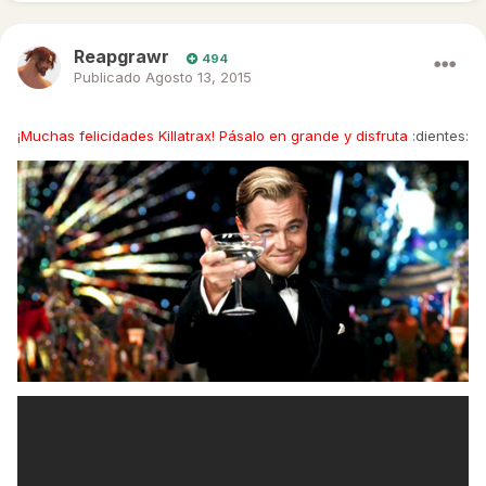
Reapgrawr
494
Publicado
Agosto 13, 2015
¡Muchas felicidades Killatrax! Pásalo en grande y disfruta
:dientes: