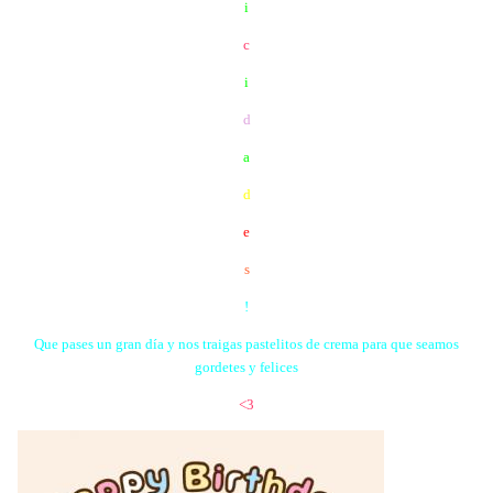
i
c
i
d
a
d
e
s
!
Que pases un gran día y nos traigas pastelitos de crema para que seamos
gordetes y felices
<3