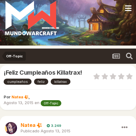
Off-Topic
¡Feliz Cumpleaños Killatrax!
cumpleaños
feliz
killatrax
Por
Natea
,
Agosto 13, 2015
en
Off-Topic
Natea
3.249
Publicado
Agosto 13, 2015