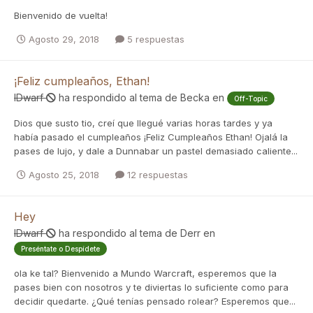
Bienvenido de vuelta!
Agosto 29, 2018
5 respuestas
¡Feliz cumpleaños, Ethan!
IDwarf
ha respondido al tema de
Becka
en
Off-Topic
Dios que susto tio, creí que llegué varias horas tardes y ya
había pasado el cumpleaños ¡Feliz Cumpleaños Ethan! Ojalá la
pases de lujo, y dale a Dunnabar un pastel demasiado caliente...
Agosto 25, 2018
12 respuestas
Hey
IDwarf
ha respondido al tema de
Derr
en
Preséntate o Despídete
ola ke tal? Bienvenido a Mundo Warcraft, esperemos que la
pases bien con nosotros y te diviertas lo suficiente como para
decidir quedarte. ¿Qué tenías pensado rolear? Esperemos que...