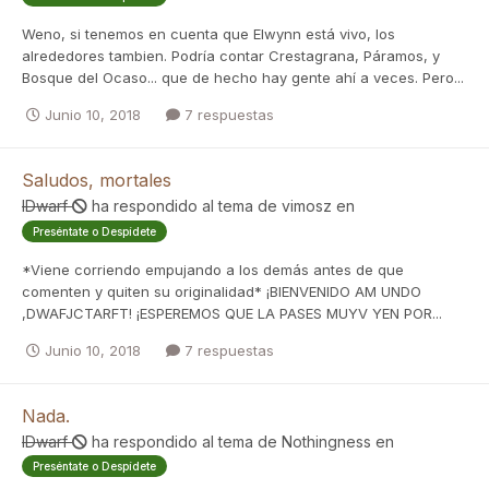
Weno, si tenemos en cuenta que Elwynn está vivo, los
alrededores tambien. Podría contar Crestagrana, Páramos, y
Bosque del Ocaso... que de hecho hay gente ahí a veces. Pero...
Junio 10, 2018
7 respuestas
Saludos, mortales
IDwarf
ha respondido al tema de
vimosz
en
Preséntate o Despídete
*Viene corriendo empujando a los demás antes de que
comenten y quiten su originalidad* ¡BIENVENIDO AM UNDO
,DWAFJCTARFT! ¡ESPEREMOS QUE LA PASES MUYV YEN POR...
Junio 10, 2018
7 respuestas
Nada.
IDwarf
ha respondido al tema de
Nothingness
en
Preséntate o Despídete