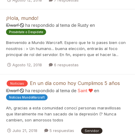
Agosto 12, 2018
7 respuestas
¡Hola, mundo!
IDwarf
ha respondido al tema de
Rusty
en
Preséntate o Despídete
Bienvenido a Mundo Warcraft. Espero que te lo pases bien con
nosotros : > Un humano... buena elección, entrarás al foco
principal de rol del servidor. En fin, espero que el hacer la...
Agosto 12, 2018
6 respuestas
En un día como hoy Cumplimos 5 años
Noticias
IDwarf
ha respondido al tema de
Saint
en
Noticias MundoWarcraft
Ah, gracias a esta comunidad conocí personas maravillosas
que literalmente me han sacado de la depresión (? Nunca
cambien, son amorosos todos
Julio 21, 2018
5 respuestas
Servidor