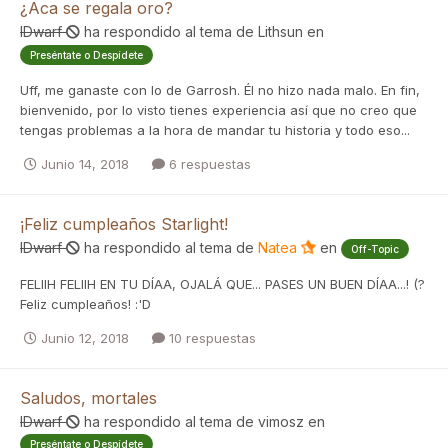
¿Aca se regala oro?
IDwarf
ha respondido al tema de
Lithsun
en
Preséntate o Despídete
Uff, me ganaste con lo de Garrosh. Él no hizo nada malo. En fin,
bienvenido, por lo visto tienes experiencia así que no creo que
tengas problemas a la hora de mandar tu historia y todo eso...
Junio 14, 2018
6 respuestas
¡Feliz cumpleaños Starlight!
IDwarf
ha respondido al tema de
Natea
en
Off-Topic
FELIIH FELIIH EN TU DÍAA, OJALÁ QUE... PASES UN BUEN DÍAA...! (?
Feliz cumpleaños! :'D
Junio 12, 2018
10 respuestas
Saludos, mortales
IDwarf
ha respondido al tema de
vimosz
en
Preséntate o Despídete