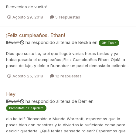
Bienvenido de vuelta!
Agosto 29, 2018
5 respuestas
¡Feliz cumpleaños, Ethan!
IDwarf
ha respondido al tema de
Becka
en
Off-Topic
Dios que susto tio, creí que llegué varias horas tardes y ya
había pasado el cumpleaños ¡Feliz Cumpleaños Ethan! Ojalá la
pases de lujo, y dale a Dunnabar un pastel demasiado caliente...
Agosto 25, 2018
12 respuestas
Hey
IDwarf
ha respondido al tema de
Derr
en
Preséntate o Despídete
ola ke tal? Bienvenido a Mundo Warcraft, esperemos que la
pases bien con nosotros y te diviertas lo suficiente como para
decidir quedarte. ¿Qué tenías pensado rolear? Esperemos que...