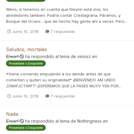
Weno, si tenemos en cuenta que Elwynn está vivo, los
alrededores tambien. Podría contar Crestagrana, Páramos, y
Bosque del Ocaso... que de hecho hay gente ahí a veces. Pero...
Junio 10, 2018
7 respuestas
Saludos, mortales
IDwarf
ha respondido al tema de
vimosz
en
Preséntate o Despídete
*Viene corriendo empujando a los demás antes de que
comenten y quiten su originalidad* ¡BIENVENIDO AM UNDO
,DWAFJCTARFT! ¡ESPEREMOS QUE LA PASES MUYV YEN POR...
Junio 10, 2018
7 respuestas
Nada.
IDwarf
ha respondido al tema de
Nothingness
en
Preséntate o Despídete