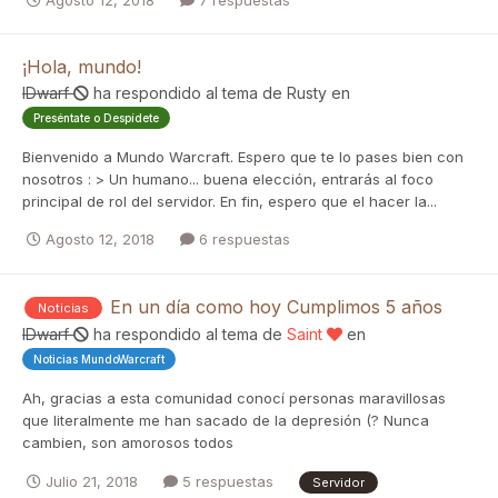
Agosto 12, 2018
7 respuestas
¡Hola, mundo!
IDwarf
ha respondido al tema de
Rusty
en
Preséntate o Despídete
Bienvenido a Mundo Warcraft. Espero que te lo pases bien con
nosotros : > Un humano... buena elección, entrarás al foco
principal de rol del servidor. En fin, espero que el hacer la...
Agosto 12, 2018
6 respuestas
En un día como hoy Cumplimos 5 años
Noticias
IDwarf
ha respondido al tema de
Saint
en
Noticias MundoWarcraft
Ah, gracias a esta comunidad conocí personas maravillosas
que literalmente me han sacado de la depresión (? Nunca
cambien, son amorosos todos
Julio 21, 2018
5 respuestas
Servidor