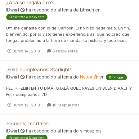
¿Aca se regala oro?
IDwarf
ha respondido al tema de
Lithsun
en
Preséntate o Despídete
Uff, me ganaste con lo de Garrosh. Él no hizo nada malo. En fin,
bienvenido, por lo visto tienes experiencia así que no creo que
tengas problemas a la hora de mandar tu historia y todo eso...
Junio 14, 2018
6 respuestas
¡Feliz cumpleaños Starlight!
IDwarf
ha respondido al tema de
Natea
en
Off-Topic
FELIIH FELIIH EN TU DÍAA, OJALÁ QUE... PASES UN BUEN DÍAA...! (?
Feliz cumpleaños! :'D
Junio 12, 2018
10 respuestas
Saludos, mortales
IDwarf
ha respondido al tema de
vimosz
en
Preséntate o Despídete